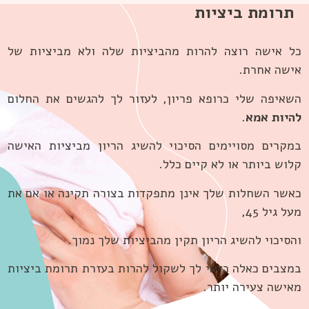
תרומת ביציות
כל אישה רוצה להרות מהביציות שלה ולא מביציות של
אישה אחרת.
השאיפה שלי כרופא פריון, לעזור לך להגשים את החלום
להיות אמא
.
במקרים מסויימים הסיכוי להשיג הריון מביציות האישה
קלוש ביותר או לא קיים כלל.
כאשר השחלות שלך אינן מתפקדות בצורה תקינה או אם את
מעל גיל 45,
והסיכוי להשיג הריון תקין מהביציות שלך נמוך.
במצבים כאלה כדאי לך לשקול להרות בעזרת תרומת ביציות
מאישה צעירה יותר.