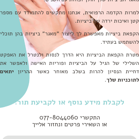
מרות הקדמה הרפואית, אנחנו מתקשים להתמודד עם מספר
ן ואיכות ירדה של ביציות.
קפאת ביציות מאפשרת לך ליצור "מאגר" ביציות בהן תוכלי
השתמש בעתיד.
טרת הקפאת הביציות היא הדרך לנסות ולנטרל את האפקט
שלילי של הגיל על הביציות ופוריות האישה ולאפשר את
חיית הנסיון להרות בשלב מאוחר כאשר ההריון
יתאים
תוכניות שלך
.
לקבלת מידע נוסף או לקביעת תור:
התקשרי 077-8044060
או השאירי פרטים ונחזור אלייך